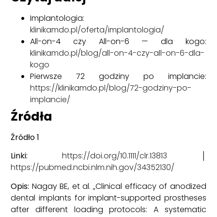
Implantologia:
klinikamdo.pl/oferta/implantologia/
All-on-4 czy All-on-6 — dla kogo:
klinikamdo.pl/blog/all-on-4-czy-all-on-6-dla-
kogo
Pierwsze 72 godziny po implancie:
https://klinikamdo.pl/blog/72-godziny-po-
implancie/
Źródła
Źródło 1
Linki:
https://doi.org/10.1111/clr.13813
│
https://pubmed.ncbi.nlm.nih.gov/34352130/
Opis:
Nagay BE, et al. „Clinical efficacy of anodized
dental implants for implant-supported prostheses
after different loading protocols: A systematic