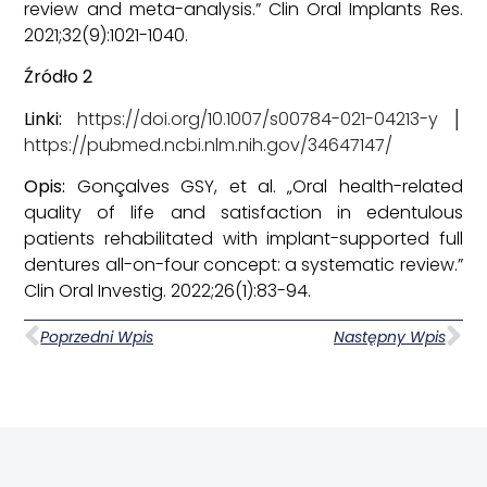
review and meta-analysis.” Clin Oral Implants Res.
2021;32(9):1021-1040.
Źródło 2
Linki:
https://doi.org/10.1007/s00784-021-04213-y
│
https://pubmed.ncbi.nlm.nih.gov/34647147/
Opis:
Gonçalves GSY, et al. „Oral health-related
quality of life and satisfaction in edentulous
patients rehabilitated with implant-supported full
dentures all-on-four concept: a systematic review.”
Clin Oral Investig. 2022;26(1):83-94.
Poprzedni Wpis
Następny Wpis