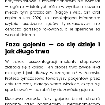
natychmiastowe z konwencjonalnym nie wykazał
— ogólnie — istotnych różnic w wynikach leczenia
między tymi protokołami (Nagay i wsp., Clin Oral
Implants Res 2021). To uspokajająca informacja:
szybkie osadzenie zębów tymczasowych nie
oznacza gorszego rokowania, o ile spełnione są
warunki kliniczne.
Faza gojenia — co się dzieje i
jak długo trwa
W trakcie osseointegracji implanty stopniowo
zrastają się z kością. Ten proces trwa zwykle kilka
miesięcy i jest dłuższy w szczęce niż w żuchwie.
Proteza tymczasowa towarzyszy pacjentowi przez
cały ten czas, dlatego warto wiedzieć, czego się
spodziewać — i co robić, by nie zakłócić gojenia.
Kluczowa zasada fazy gojenia brzmi: chronić
implanty przed nadmiernym i nierównomiernym